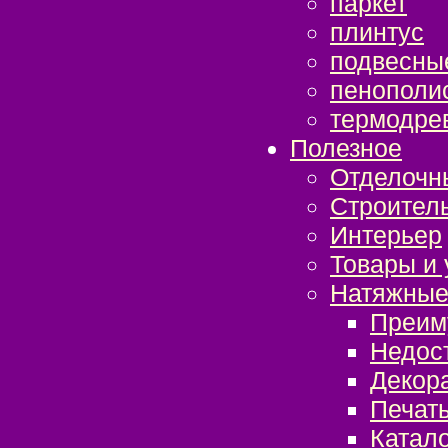
паркет
плинтус
подвесны
пенополи
термодре
Полезное
Отделочн
Строител
Интерьер
Товары и 
Натяжные
Преим
Недос
Декор
Печать
Катало