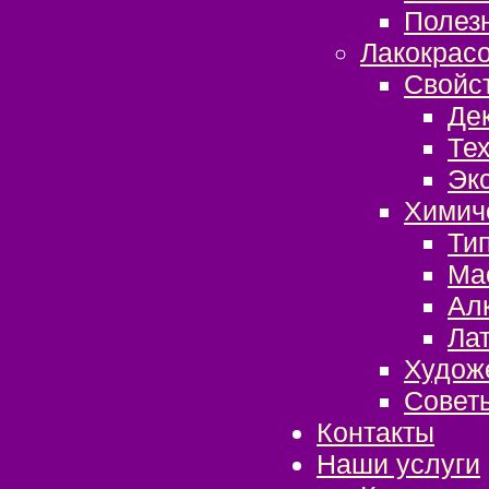
Полез
Лакокрас
Свойс
Де
Те
Эк
Химич
Ти
Ма
Ал
Ла
Худож
Совет
Контакты
Наши услуги