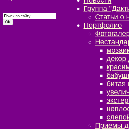
Группа "Дакт
Статьи о 
Портфолио
Фотогале
Нестанда
мозаи
декор
краси
бабуш
битая 
увели
экстер
непло
слепо
Приемы д