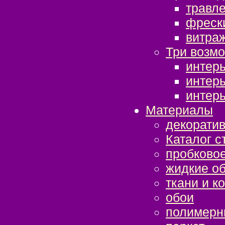
травл
фреск
витра
Три возмо
интер
интер
интер
Материалы
декорати
Каталог с
пробково
жидкие о
ткани и к
обои
полимерн